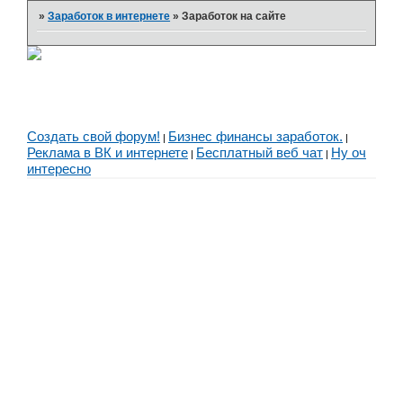
»
Заработок в интернете
»
Заработок на сайте
Создать свой форум!
Бизнес финансы заработок.
|
|
Реклама в ВК и интернете
Бесплатный веб чат
Ну оч
|
|
интересно